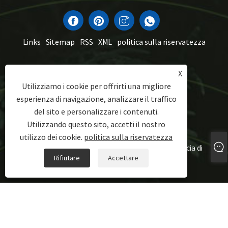
Links
Sitemap
RSS
XML
politica sulla riservatezza
X
Utilizziamo i cookie per offrirti una migliore
CONTATTACI
esperienza di navigazione, analizzare il traffico
del sito e personalizzare i contenuti.
tel:
+86-13056709268
Utilizzando questo sito, accetti il ​​nostro
E-mail:
sales1@zealkeep.com
utilizzo dei cookie.
politica sulla riservatezza
Indirizzo:
Saint Street, Cixi City e City City, Provincia di
Rifiutare
Accettare
Zhejiang, Cina
Copyright © 2023 Ningbo Zealkeep Electrical Appliance Co., Ltd. -
pentole in alluminio, produttore di sandwich, maker sandwich di
waffle - tutti i diritti riservati.